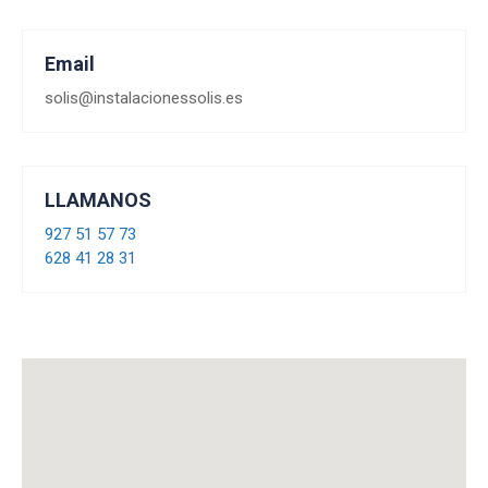
Email
solis@instalacionessolis.es
LLAMANOS
927 51 57 73
628 41 28 31